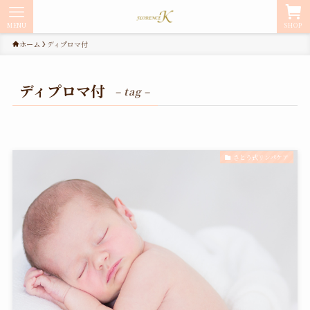
MENU
SHOP
ホーム
ディプロマ付
ディプロマ付
– tag –
さとう式リンパケア