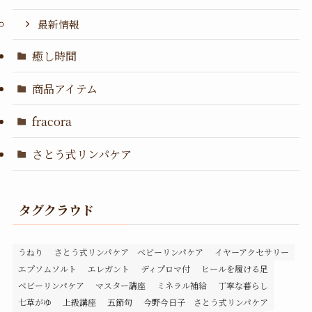
最新情報
癒し時間
商品アイテム
fracora
さとう式リンパケア
タグクラウド
うねり
さとう式リンパケア ベビーリンパケア
イヤーアクセサリー
エプソムソルト
エレガント
ディプロマ付
ヒールを履ける足
ベビーリンパケア
マスター講座
ミネラル補給
丁寧な暮らし
七草がゆ
上級講座
五節句
今野今日子 さとう式リンパケア