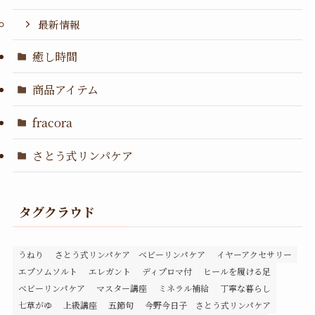
最新情報
癒し時間
商品アイテム
fracora
さとう式リンパケア
タグクラウド
うねり
さとう式リンパケア ベビーリンパケア
イヤーアクセサリー
エプソムソルト
エレガント
ディプロマ付
ヒールを履ける足
ベビーリンパケア
マスター講座
ミネラル補給
丁寧な暮らし
七草がゆ
上級講座
五節句
今野今日子 さとう式リンパケア