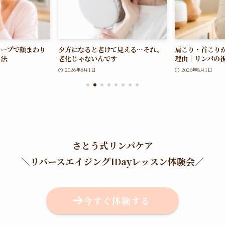
テープで顔まわり
夕方になると老けて見える…それ、
肩こり・首こり
方法
老化じゃないんです
理由｜リンパの
2026年8月1日
2026年8月1日
さとう式リンパケア
＼
リバースエイジング1Dayレッスン体験会
／
今すぐ体験する