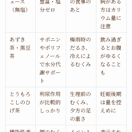
ュース
豊富・塩
の食事の
病がある
（無塩）
分ゼロ
あと
方はカリ
ウム量に
注意
あずき
サポニン
梅雨時の
飲み過ぎ
茶・黒豆
やポリフ
だるさ、
るとお腹
茶
ェノール
冷えによ
がゆるく
で水分代
るむくみ
なること
謝サポー
も
ト
とうもろ
利尿作用
生理前の
妊娠後期
こしのひ
が比較的
むくみ、
は量を控
げ茶
しっかり
夕方の足
えめに
の重さ
機能性表
顔のむく
イベント
表示され