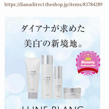
https://dianadirect.theshop.jp/items/83784289