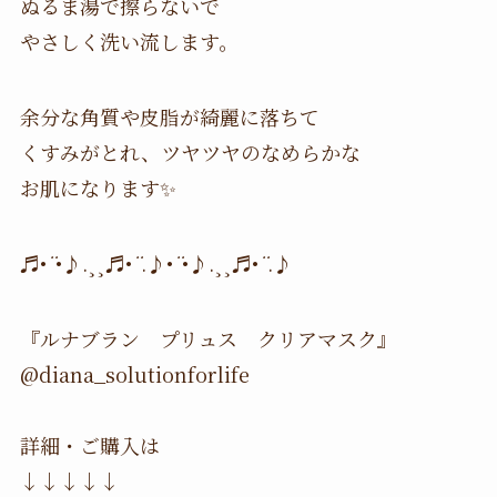
ぬるま湯で擦らないで
やさしく洗い流します。
余分な角質や皮脂が綺麗に落ちて
くすみがとれ、ツヤツヤのなめらかな
お肌になります✨
♬•
¨
•♪.¸¸♬•
¨
.♪•
¨
•♪.¸¸♬•
¨
.♪
『ルナブラン プリュス クリアマスク』
@diana_solutionforlife
詳細・ご購入は
↓↓↓↓↓