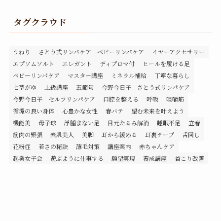
タグクラウド
うねり
さとう式リンパケア ベビーリンパケア
イヤーアクセサリー
エプソムソルト
エレガント
ディプロマ付
ヒールを履ける足
ベビーリンパケア
マスター講座
ミネラル補給
丁寧な暮らし
七草がゆ
上級講座
五節句
今野今日子 さとう式リンパケア
今野今日子 セルフリンパケア
口腔を整える
呼吸
咀嚼筋
循環の良い身体
心豊かな女性
春バテ
望む未来を叶えよう
機能美
母子球
浮腫まない足
目元たるみ解消
睡眠不足
立春
筋肉の緊張
素肌美人
美脚
耳から緩める
耳裏テープ
舌回し
花粉症
若さの秘訣
薄毛対策
講座案内
赤ちゃんケア
起業女子会
遊ぶように仕事する
願望実現
養成講座
首こり改善