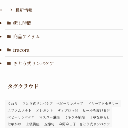
最新情報
癒し時間
商品アイテム
fracora
さとう式リンパケア
タグクラウド
うねり
さとう式リンパケア ベビーリンパケア
イヤーアクセサリー
エプソムソルト
エレガント
ディプロマ付
ヒールを履ける足
ベビーリンパケア
マスター講座
ミネラル補給
丁寧な暮らし
七草がゆ
上級講座
五節句
今野今日子 さとう式リンパケア