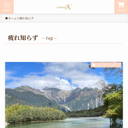
MENU
SHOP
ホーム
疲れ知らず
疲れ知らず
– tag –
さとう式リンパケア