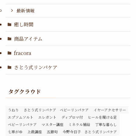
最新情報
癒し時間
商品アイテム
fracora
さとう式リンパケア
タグクラウド
うねり
さとう式リンパケア ベビーリンパケア
イヤーアクセサリー
エプソムソルト
エレガント
ディプロマ付
ヒールを履ける足
ベビーリンパケア
マスター講座
ミネラル補給
丁寧な暮らし
七草がゆ
上級講座
五節句
今野今日子 さとう式リンパケア