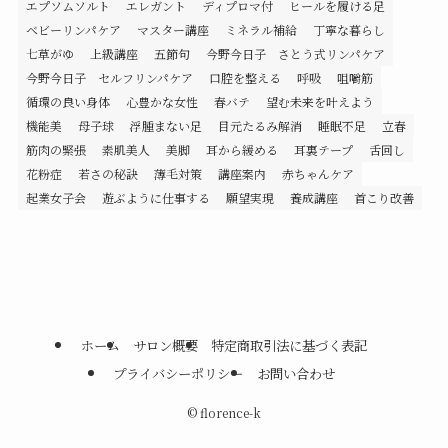
エプソムソルト
エレガント
ディプロマ付
ヒールを履ける足
ベビーリンパケア
マスター講座
ミネラル補給
丁寧な暮らし
七草がゆ
上級講座
五節句
今野今日子 さとう式リンパケア
今野今日子 セルフリンパケア
口腔を整える
呼吸
咀嚼筋
循環の良い身体
心豊かな女性
春バテ
望む未来を叶えよう
機能美
母子球
浮腫まない足
目元たるみ解消
睡眠不足
立春
筋肉の緊張
素肌美人
美脚
耳から緩める
耳裏テープ
舌回し
花粉症
若さの秘訣
薄毛対策
講座案内
赤ちゃんケア
起業女子会
遊ぶように仕事する
願望実現
養成講座
首こり改善
ホーム
サロン概要
特定商取引法に基づく表記
プライバシーポリシー
お問い合わせ
©
florence-k