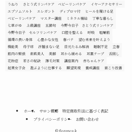
うねり
さとう式リンパケア ベビーリンパケア
イヤーアクセサリー
エプソムソルト
エレガント
ディプロマ付
ヒールを履ける足
ベビーリンパケア
マスター講座
ミネラル補給
丁寧な暮らし
七草がゆ
上級講座
五節句
今野今日子 さとう式リンパケア
今野今日子 セルフリンパケア
口腔を整える
呼吸
咀嚼筋
循環の良い身体
心豊かな女性
春バテ
望む未来を叶えよう
機能美
母子球
浮腫まない足
目元たるみ解消
睡眠不足
立春
筋肉の緊張
素肌美人
美脚
耳から緩める
耳裏テープ
舌回し
花粉症
若さの秘訣
薄毛対策
講座案内
赤ちゃんケア
起業女子会
遊ぶように仕事する
願望実現
養成講座
首こり改善
ホーム
サロン概要
特定商取引法に基づく表記
プライバシーポリシー
お問い合わせ
©
florence-k