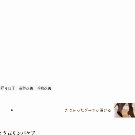
今野今日子
姿勢改善
呼吸改善
きつかったブーツが履ける
とう式リンパケア