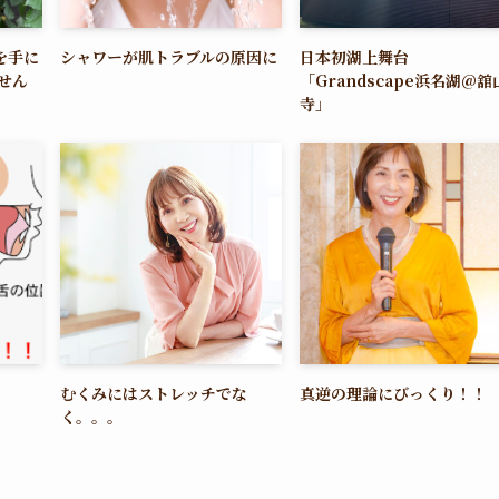
を手に
シャワーが肌トラブルの原因に
日本初湖上舞台
せん
「Grandscape浜名湖@舘
寺」
むくみにはストレッチでな
真逆の理論にびっくり！！
く。。。