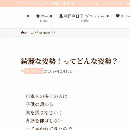
さとう式リンパケア静岡〜美習慣メソッド セルフリンパケアで-10
ホーム
今野今日子 プロフィール
リバ
Home
Profile
ホーム
florence-k
綺麗な姿勢！ってどんな姿勢？
florence-k
2024年2月15日
日本人の多くの人は
子供の頃から
胸を張りなさい！
背筋を伸ばしない！
って言われてきたので