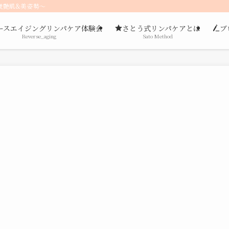
歳艶肌&美姿勢〜
ースエイジングリンパケア体験会
さとう式リンパケアとは
ブ
Reverse_aging
Sato Method