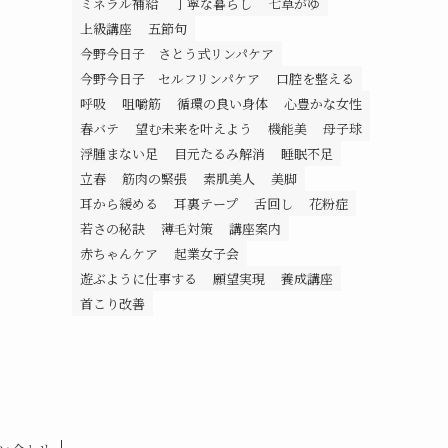
ミネラル補給
丁寧な暮らし
七草がゆ
上級講座
五節句
今野今日子 さとう式リンパケア
今野今日子 セルフリンパケア
口腔を整える
呼吸
咀嚼筋
循環の良い身体
心豊かな女性
春バテ
望む未来を叶えよう
機能美
母子球
浮腫まない足
目元たるみ解消
睡眠不足
立春
筋肉の緊張
素肌美人
美脚
耳から緩める
耳裏テープ
舌回し
花粉症
若さの秘訣
薄毛対策
講座案内
赤ちゃんケア
起業女子会
遊ぶように仕事する
願望実現
養成講座
首こり改善