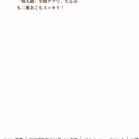
「別人級」小顔ケアで、たるみ
も二重あごもスッキリ！