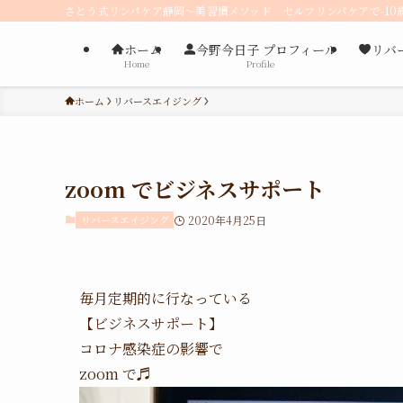
さとう式リンパケア静岡〜美習慣メソッド セルフリンパケアで-10
ホーム
今野今日子 プロフィール
リバ
Home
Profile
ホーム
リバースエイジング
zoom でビジネスサポート
リバースエイジング
2020年4月25日
毎月定期的に行なっている
【ビジネスサポート】
コロナ感染症の影響で
zoom で♬