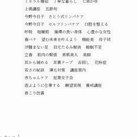
ミネラル補給
丁寧な暮らし
七草がゆ
上級講座
五節句
今野今日子 さとう式リンパケア
今野今日子 セルフリンパケア
口腔を整える
呼吸
咀嚼筋
循環の良い身体
心豊かな女性
春バテ
望む未来を叶えよう
機能美
母子球
浮腫まない足
目元たるみ解消
睡眠不足
立春
筋肉の緊張
素肌美人
美脚
耳から緩める
耳裏テープ
舌回し
花粉症
若さの秘訣
薄毛対策
講座案内
赤ちゃんケア
起業女子会
遊ぶように仕事する
願望実現
養成講座
首こり改善