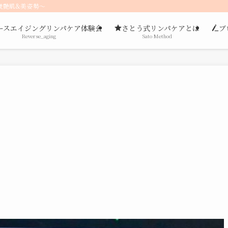
歳艶肌&美姿勢〜
ースエイジングリンパケア体験会
さとう式リンパケアとは
ブ
Reverse_aging
Sato Method