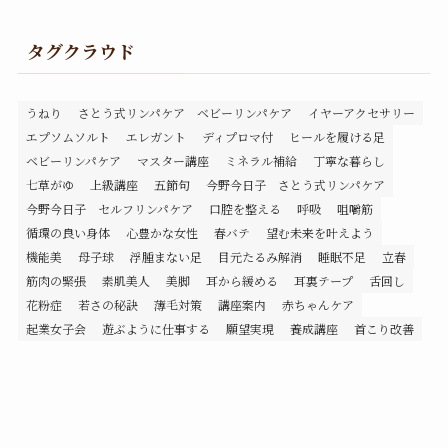
タグクラウド
うねり
さとう式リンパケア ベビーリンパケア
イヤーアクセサリー
エプソムソルト
エレガント
ディプロマ付
ヒールを履ける足
ベビーリンパケア
マスター講座
ミネラル補給
丁寧な暮らし
七草がゆ
上級講座
五節句
今野今日子 さとう式リンパケア
今野今日子 セルフリンパケア
口腔を整える
呼吸
咀嚼筋
循環の良い身体
心豊かな女性
春バテ
望む未来を叶えよう
機能美
母子球
浮腫まない足
目元たるみ解消
睡眠不足
立春
筋肉の緊張
素肌美人
美脚
耳から緩める
耳裏テープ
舌回し
花粉症
若さの秘訣
薄毛対策
講座案内
赤ちゃんケア
起業女子会
遊ぶように仕事する
願望実現
養成講座
首こり改善