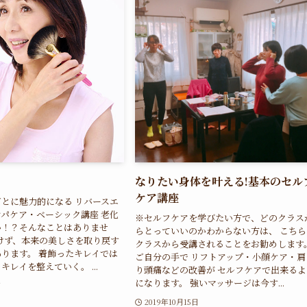
なりたい身体を叶える!基本のセル
ケア講座
とに魅力的になる リバースエ
パケア・ベーシック講座 老化
※セルフケアを学びたい方で、どのクラス
い！？そんなことはありませ
らとっていいのかわからない方は、 こちら
けず、本来の美しさを取り戻す
クラスから受講されることをお勧めします
ります。 着飾ったキレイでは
ご自分の手で リフトアップ・小顔ケア・肩
レイを整えていく。 ...
り頭痛などの改善が セルフケアで出来るよ
になります。 強いマッサージは今す...
日
2019年10月15日