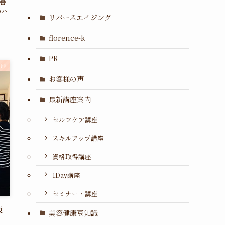
善
のハ
リバースエイジング
florence-k
PR
講座
お客様の声
最新講座案内
セルフケア講座
スキルアップ講座
資格取得講座
1Day講座
セミナー・講座
康
美容健康豆知識