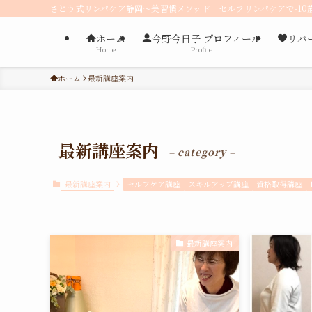
さとう式リンパケア静岡〜美習慣メソッド セルフリンパケアで-10
ホーム
今野今日子 プロフィール
リバ
Home
Profile
ホーム
最新講座案内
最新講座案内
– category –
最新講座案内
セルフケア講座
スキルアップ講座
資格取得講座
最新講座案内