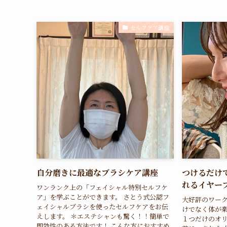
セルフケア講座
自分磨きに最適なブラシケア講座
つけるだけ
れるイヤー
ワンランク上の「フェイシャル特別セルフケ
ア」を学ぶことができます。 さとう式公認フ
大好評のワーク
ェイシャルブラシを使ったセルフケアをお伝
けでなく体が
えします。 ＊エステシャンも驚く！！簡単で
１つだけのオリ
即効性のある方法です！ こんな方におすすめ