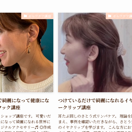
セルフケア講座
セルフケア
で綺麗になって健康にな
つけているだけで綺麗になれるイ
フック講座
ークリップ講座
ショップ講座です。 可愛いだ
耳たぶ回しのさとう式リンパケア。 理論を
楽になって綺麗になれる世界に
まえ、事例を確認いただきながら、さとう
ジナルアクセサリー♬ ◎作成
のイヤクリップを学びます。 こんな方にお