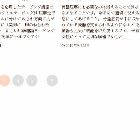
論を応用したテーピング講座で
骨盤底筋にも必要なのは鍛えることではな
ベクトルテーピングは 屈筋走行
ゆるめることです。 ゆるめて適切に使える
ルに分けて ねじれ方向に力が
態にしてあげること。 骨盤底筋が中に収め
うに（美脚に！脚のねじれ改
れている臓器を支えられるようになると そ
た 新しい屈筋理論テーピング
臓器も元気に機能を取り戻すのです。 子宮
簡単に セルフケアや...
女性にとって大切な臓器で女性とし...
日
2019年9月25日
3
4
5
...
8