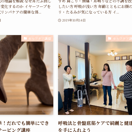
の理論を解説 なぜ耳たぶ回し
すめ 肩こり・頭痛・耳鳴りなどの不調を改
変化するのか イヤーフープを
したい方 呼吸が浅い方 年齢とともにお顔
リンパケアの簡単な体...
リ・たるみが気になっている方 イ...
日
2019年10月14日
セルフケア講座
セルフケア
単！だれでも簡単にでき
呼吸法と骨盤底筋ケアで綺麗と健
テーピング講座
を手に入れよう