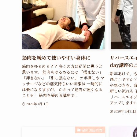
筋肉を緩めて使いやすい身体に
リバースエ
day講座の
筋肉をゆるめる？？ 多くの方は疑問に思うと
思います。 筋肉をゆるめるには 「揉まない」
新年あけて、も
「押さない」 「引っ張らない」 ツボ押しや マ
過ごしですか？
ッサージなどの痛気持ちいい刺激は 一時的に
や気づきを、各
は楽になりますが、 かえって筋肉が硬くなる
新しい流れを 
ことも！ 筋肉を緩める講座で...
リバースエイジ
アップします✨ .
2020年3月11日
2020年1月31日
最新講座案内