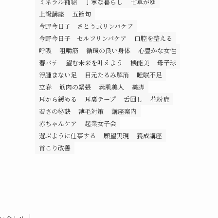
ミネラル補給
丁寧な暮らし
七草がゆ
上級講座
五節句
今野今日子 さとう式リンパケア
今野今日子 セルフリンパケア
口腔を整える
呼吸
咀嚼筋
循環の良い身体
心豊かな女性
春バテ
望む未来を叶えよう
機能美
母子球
浮腫まない足
目元たるみ解消
睡眠不足
立春
筋肉の緊張
素肌美人
美脚
耳から緩める
耳裏テープ
舌回し
花粉症
若さの秘訣
薄毛対策
講座案内
赤ちゃんケア
起業女子会
遊ぶように仕事する
願望実現
養成講座
首こり改善