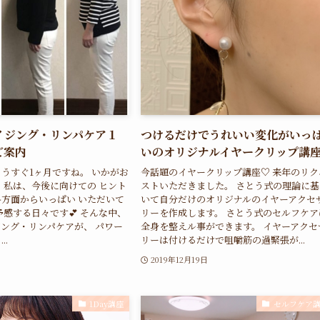
イジング・リンパケア１
つけるだけでうれいい変化がいっ
ご案内
いのオリジナルイヤークリップ講
うすぐ1ヶ月ですね。 いかがお
今話題のイヤークリップ講座♡ 来年のリク
 私は、今後に向けての ヒント
ストいただきました。 さとう式の理論に基
方面からいっぱい いただいて
いて自分だけのオリジナルのイヤーアクセ
予感する日々です💕 そんな中、
リーを作成します。 さとう式のセルフケア
ング・リンパケアが、 パワー
全身を整えル事ができます。 イヤーアクセ
..
リーは付けるだけで咀嚼筋の過緊張が...
2019年12月19日
1Day講座
セルフケア