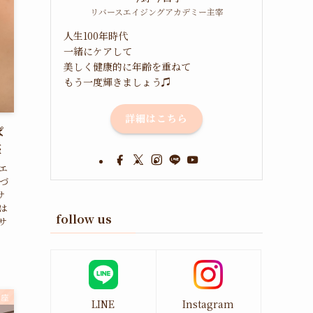
リバースエイジングアカデミー主宰
人生100年時代
一緒にケアして
美しく健康的に年齢を重ねて
もう一度輝きましょう♫
詳細はこちら
ぱ
座
エ
づ
サ
は
follow us
サ
講座
LINE
Instagram