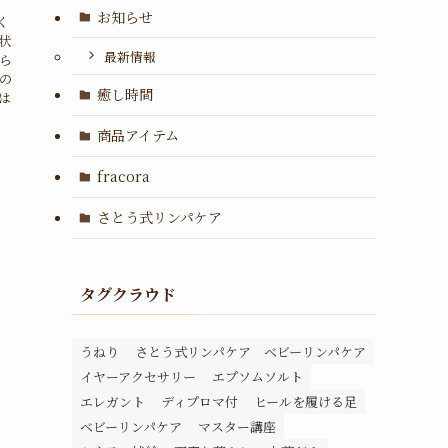
お知らせ
く
状
最新情報
ら
の
癒し時間
は
商品アイテム
fracora
さとう式リンパケア
タグクラウド
うねり
さとう式リンパケア ベビーリンパケア
イヤーアクセサリー
エプソムソルト
エレガント
ディプロマ付
ヒールを履ける足
ベビーリンパケア
マスター講座