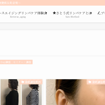
歳艶肌&美姿勢〜
ースエイジングリンパケア体験会
さとう式リンパケアとは
ブ
Reverse_aging
Sato Method
1Day講座
セミナー・講座
最新講座案内
最新講座