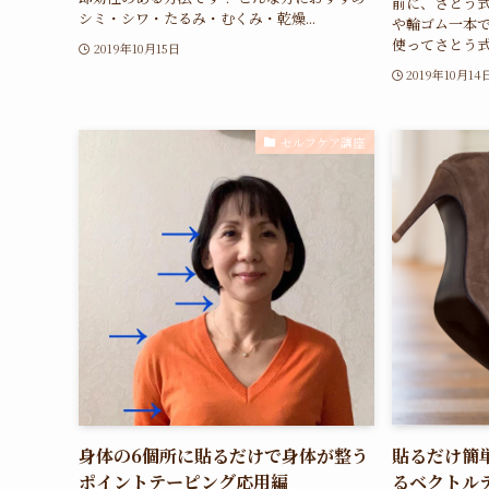
前に、さとう式
シミ・シワ・たるみ・むくみ・乾燥...
や輪ゴム一本で
使ってさとう式
2019年10月15日
2019年10月14
セルフケア講座
身体の6個所に貼るだけで身体が整う
貼るだけ簡
ポイントテーピング応用編
るベクトル