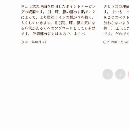
さとう式の理論を応用したポイントテーピン
さとう式の理
グの続編です。 肘、膝、腰の部分に貼ること
す。 中でも 
によって、より屈筋ラインの繋がりを強く、
を２つのベクト
太くしていきます。 肘(肩)、膝、腰に気にな
加わらないよ
る症状がある方へのアプローチとしても有効
善！） 工夫し
です。 伸筋部分にもはるので、よりバ...
です。 だれでも
2019年10月14日
2019年10月14
1
2