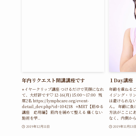
年内リクエスト開講講座です
１Day講座
⭐︎イヤークリップ講座 つけるだけで笑顔になれ
年齢を重ねるご
て、大好評です♡ 12-16(月) 15:00〜17:00 残
イジング・リン
席2名 https://lymphcare.org/event-
は避けられな
detail_dev.php?id=104218 ⭐️MRT【筋ゆる
ん。 年齢に負
講座 応用編】 筋肉を緩めて整える 痛くない
方法がここにあ
施術を学...
なく、内側からキ
2019年12月11日
2019年11月13