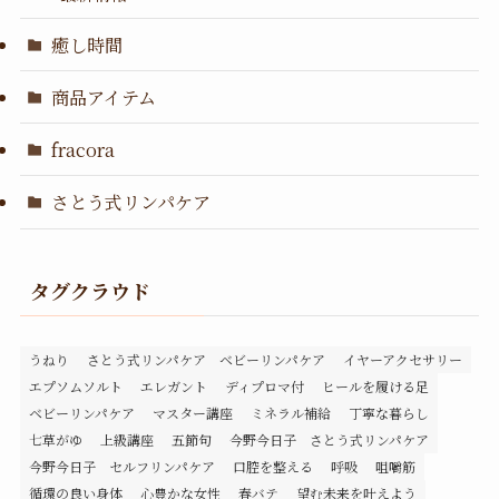
癒し時間
商品アイテム
fracora
さとう式リンパケア
タグクラウド
うねり
さとう式リンパケア ベビーリンパケア
イヤーアクセサリー
エプソムソルト
エレガント
ディプロマ付
ヒールを履ける足
ベビーリンパケア
マスター講座
ミネラル補給
丁寧な暮らし
七草がゆ
上級講座
五節句
今野今日子 さとう式リンパケア
今野今日子 セルフリンパケア
口腔を整える
呼吸
咀嚼筋
循環の良い身体
心豊かな女性
春バテ
望む未来を叶えよう