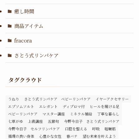
癒し時間
商品アイテム
fracora
さとう式リンパケア
タグクラウド
うねり
さとう式リンパケア ベビーリンパケア
イヤーアクセサリー
エプソムソルト
エレガント
ディプロマ付
ヒールを履ける足
ベビーリンパケア
マスター講座
ミネラル補給
丁寧な暮らし
七草がゆ
上級講座
五節句
今野今日子 さとう式リンパケア
今野今日子 セルフリンパケア
口腔を整える
呼吸
咀嚼筋
循環の良い身体
心豊かな女性
春バテ
望む未来を叶えよう