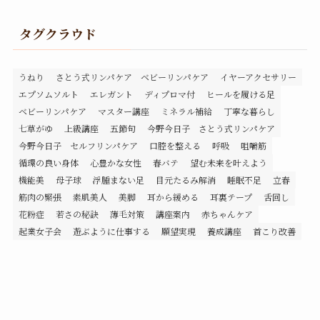
タグクラウド
うねり
さとう式リンパケア ベビーリンパケア
イヤーアクセサリー
エプソムソルト
エレガント
ディプロマ付
ヒールを履ける足
ベビーリンパケア
マスター講座
ミネラル補給
丁寧な暮らし
七草がゆ
上級講座
五節句
今野今日子 さとう式リンパケア
今野今日子 セルフリンパケア
口腔を整える
呼吸
咀嚼筋
循環の良い身体
心豊かな女性
春バテ
望む未来を叶えよう
機能美
母子球
浮腫まない足
目元たるみ解消
睡眠不足
立春
筋肉の緊張
素肌美人
美脚
耳から緩める
耳裏テープ
舌回し
花粉症
若さの秘訣
薄毛対策
講座案内
赤ちゃんケア
起業女子会
遊ぶように仕事する
願望実現
養成講座
首こり改善