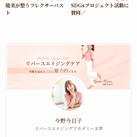
能美が整うフレクサーバス
SDGsプロジェクト活動に
ト
賛同／
今野今日子
リバースエイジングアカデミー主宰