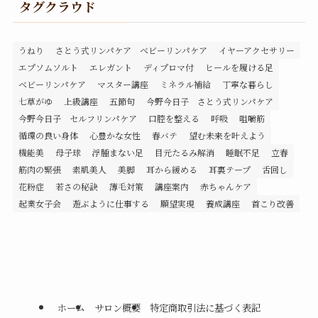
タグクラウド
うねり
さとう式リンパケア ベビーリンパケア
イヤーアクセサリー
エプソムソルト
エレガント
ディプロマ付
ヒールを履ける足
ベビーリンパケア
マスター講座
ミネラル補給
丁寧な暮らし
七草がゆ
上級講座
五節句
今野今日子 さとう式リンパケア
今野今日子 セルフリンパケア
口腔を整える
呼吸
咀嚼筋
循環の良い身体
心豊かな女性
春バテ
望む未来を叶えよう
機能美
母子球
浮腫まない足
目元たるみ解消
睡眠不足
立春
筋肉の緊張
素肌美人
美脚
耳から緩める
耳裏テープ
舌回し
花粉症
若さの秘訣
薄毛対策
講座案内
赤ちゃんケア
起業女子会
遊ぶように仕事する
願望実現
養成講座
首こり改善
ホーム
サロン概要
特定商取引法に基づく表記