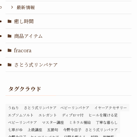
最新情報
癒し時間
商品アイテム
fracora
さとう式リンパケア
タグクラウド
うねり
さとう式リンパケア ベビーリンパケア
イヤーアクセサリー
エプソムソルト
エレガント
ディプロマ付
ヒールを履ける足
ベビーリンパケア
マスター講座
ミネラル補給
丁寧な暮らし
七草がゆ
上級講座
五節句
今野今日子 さとう式リンパケア
今野今日子 セルフリンパケア
口腔を整える
呼吸
咀嚼筋