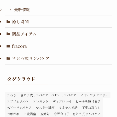
最新情報
癒し時間
商品アイテム
fracora
さとう式リンパケア
タグクラウド
うねり
さとう式リンパケア ベビーリンパケア
イヤーアクセサリー
エプソムソルト
エレガント
ディプロマ付
ヒールを履ける足
ベビーリンパケア
マスター講座
ミネラル補給
丁寧な暮らし
七草がゆ
上級講座
五節句
今野今日子 さとう式リンパケア