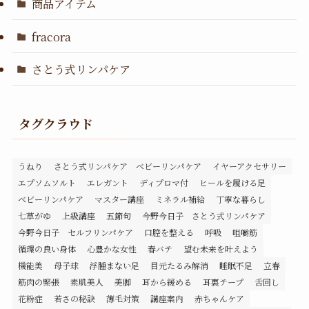
商品アイテム
fracora
さとう式リンパケア
タグクラウド
うねり
さとう式リンパケア ベビーリンパケア
イヤーアクセサリー
エプソムソルト
エレガント
ディプロマ付
ヒールを履ける足
ベビーリンパケア
マスター講座
ミネラル補給
丁寧な暮らし
七草がゆ
上級講座
五節句
今野今日子 さとう式リンパケア
今野今日子 セルフリンパケア
口腔を整える
呼吸
咀嚼筋
循環の良い身体
心豊かな女性
春バテ
望む未来を叶えよう
機能美
母子球
浮腫まない足
目元たるみ解消
睡眠不足
立春
筋肉の緊張
素肌美人
美脚
耳から緩める
耳裏テープ
舌回し
花粉症
若さの秘訣
薄毛対策
講座案内
赤ちゃんケア