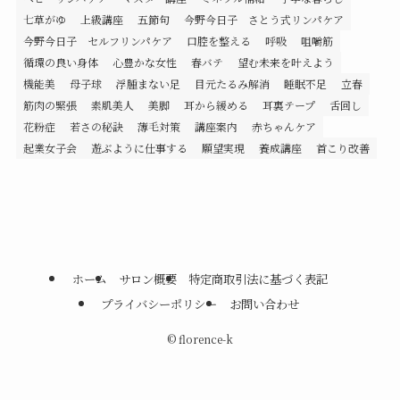
七草がゆ
上級講座
五節句
今野今日子 さとう式リンパケア
今野今日子 セルフリンパケア
口腔を整える
呼吸
咀嚼筋
循環の良い身体
心豊かな女性
春バテ
望む未来を叶えよう
機能美
母子球
浮腫まない足
目元たるみ解消
睡眠不足
立春
筋肉の緊張
素肌美人
美脚
耳から緩める
耳裏テープ
舌回し
花粉症
若さの秘訣
薄毛対策
講座案内
赤ちゃんケア
起業女子会
遊ぶように仕事する
願望実現
養成講座
首こり改善
ホーム
サロン概要
特定商取引法に基づく表記
プライバシーポリシー
お問い合わせ
©
florence-k