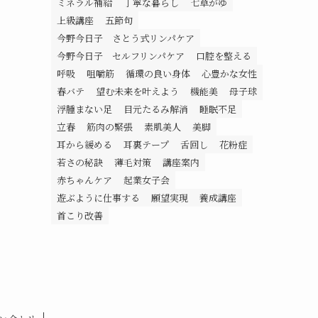
ミネラル補給
丁寧な暮らし
七草がゆ
上級講座
五節句
今野今日子 さとう式リンパケア
今野今日子 セルフリンパケア
口腔を整える
呼吸
咀嚼筋
循環の良い身体
心豊かな女性
春バテ
望む未来を叶えよう
機能美
母子球
浮腫まない足
目元たるみ解消
睡眠不足
立春
筋肉の緊張
素肌美人
美脚
耳から緩める
耳裏テープ
舌回し
花粉症
若さの秘訣
薄毛対策
講座案内
赤ちゃんケア
起業女子会
遊ぶように仕事する
願望実現
養成講座
首こり改善