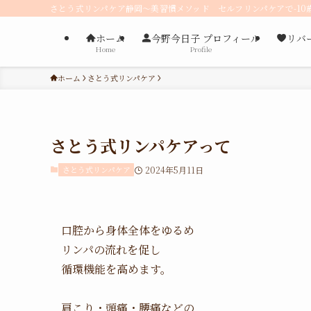
さとう式リンパケア静岡〜美習慣メソッド セルフリンパケアで-10
ホーム
今野今日子 プロフィール
リバ
Home
Profile
ホーム
さとう式リンパケア
さとう式リンパケアって
さとう式リンパケア
2024年5月11日
口腔から身体全体をゆるめ
リンパの流れを促し
循環機能を高めます。
肩こり・頭痛・腰痛などの