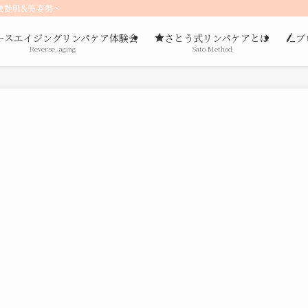
歳艶肌&美姿勢〜
ースエイジングリンパケア体験会
さとう式リンパケアとは
ブ
Reverse_aging
Sato Method