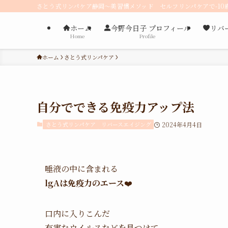
さとう式リンパケア静岡〜美習慣メソッド セルフリンパケアで-10
ホーム
今野今日子 プロフィール
リバ
Home
Profile
ホーム
さとう式リンパケア
自分でできる免疫力アップ法
さとう式リンパケア
リバースエイジング
2024年4月4日
唾液の中に含まれる
lgA
は免疫力のエース
❤️
口内に入りこんだ
有害なウイルスなどを見つけて