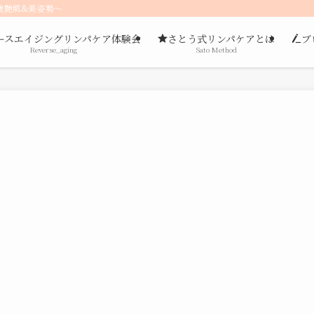
歳艶肌&美姿勢〜
ースエイジングリンパケア体験会
さとう式リンパケアとは
ブ
Reverse_aging
Sato Method