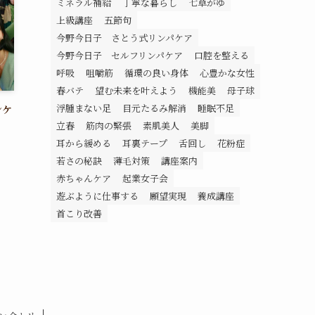
ミネラル補給
丁寧な暮らし
七草がゆ
上級講座
五節句
今野今日子 さとう式リンパケア
今野今日子 セルフリンパケア
口腔を整える
呼吸
咀嚼筋
循環の良い身体
心豊かな女性
春バテ
望む未来を叶えよう
機能美
母子球
浮腫まない足
目元たるみ解消
睡眠不足
シケ
立春
筋肉の緊張
素肌美人
美脚
耳から緩める
耳裏テープ
舌回し
花粉症
若さの秘訣
薄毛対策
講座案内
赤ちゃんケア
起業女子会
遊ぶように仕事する
願望実現
養成講座
首こり改善