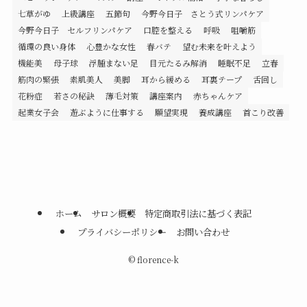
七草がゆ
上級講座
五節句
今野今日子 さとう式リンパケア
今野今日子 セルフリンパケア
口腔を整える
呼吸
咀嚼筋
循環の良い身体
心豊かな女性
春バテ
望む未来を叶えよう
機能美
母子球
浮腫まない足
目元たるみ解消
睡眠不足
立春
筋肉の緊張
素肌美人
美脚
耳から緩める
耳裏テープ
舌回し
花粉症
若さの秘訣
薄毛対策
講座案内
赤ちゃんケア
起業女子会
遊ぶように仕事する
願望実現
養成講座
首こり改善
ホーム
サロン概要
特定商取引法に基づく表記
プライバシーポリシー
お問い合わせ
©
florence-k