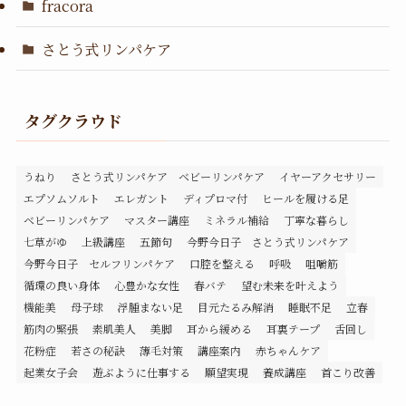
fracora
さとう式リンパケア
タグクラウド
うねり
さとう式リンパケア ベビーリンパケア
イヤーアクセサリー
エプソムソルト
エレガント
ディプロマ付
ヒールを履ける足
ベビーリンパケア
マスター講座
ミネラル補給
丁寧な暮らし
七草がゆ
上級講座
五節句
今野今日子 さとう式リンパケア
今野今日子 セルフリンパケア
口腔を整える
呼吸
咀嚼筋
循環の良い身体
心豊かな女性
春バテ
望む未来を叶えよう
機能美
母子球
浮腫まない足
目元たるみ解消
睡眠不足
立春
筋肉の緊張
素肌美人
美脚
耳から緩める
耳裏テープ
舌回し
花粉症
若さの秘訣
薄毛対策
講座案内
赤ちゃんケア
起業女子会
遊ぶように仕事する
願望実現
養成講座
首こり改善