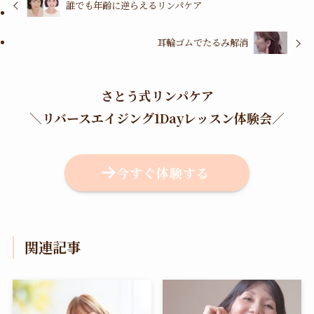
誰でも年齢に逆らえるリンパケア
耳輪ゴムでたるみ解消
さとう式リンパケア
＼
リバースエイジング1Dayレッスン体験会
／
今すぐ体験する
関連記事