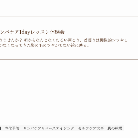
ンパケア1dayレッスン体験会
りませんか？ 朝からなんとなくだるい肩こり、首凝りは慢性的シワやし
なくなってきた髪の毛のツヤがでない鏡に映る...
岡
老化予防
リンパケアリバースエイジング
セルフケア大事
肌の乾燥