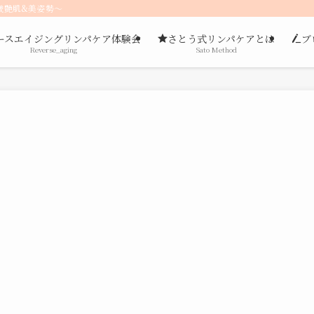
歳艶肌&美姿勢〜
ースエイジングリンパケア体験会
さとう式リンパケアとは
ブ
Reverse_aging
Sato Method