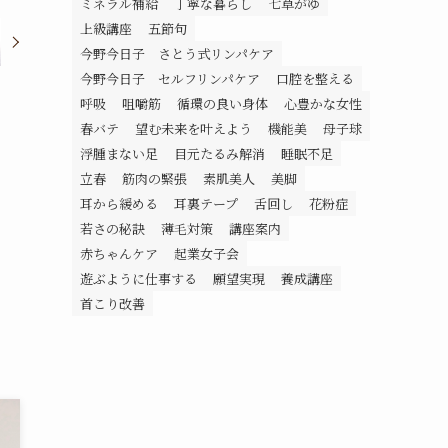
ミネラル補給
丁寧な暮らし
七草がゆ
上級講座
五節句
今野今日子 さとう式リンパケア
今野今日子 セルフリンパケア
口腔を整える
呼吸
咀嚼筋
循環の良い身体
心豊かな女性
春バテ
望む未来を叶えよう
機能美
母子球
浮腫まない足
目元たるみ解消
睡眠不足
立春
筋肉の緊張
素肌美人
美脚
耳から緩める
耳裏テープ
舌回し
花粉症
若さの秘訣
薄毛対策
講座案内
赤ちゃんケア
起業女子会
遊ぶように仕事する
願望実現
養成講座
首こり改善