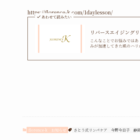
https://florence-k.com/1daylesson/
あわせて読みたい
リバースエイジングリ
こんなことでお悩みではあ
みが加速してきた肌のハリが
florence-k
お知らせ
さとう式リンパケア
今野今日子
静