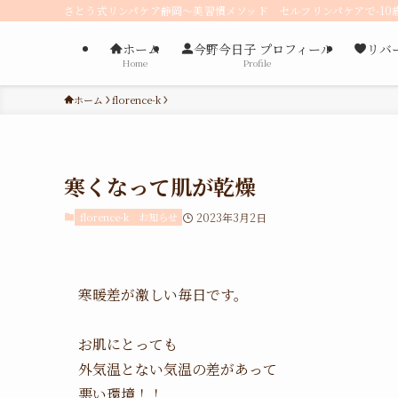
さとう式リンパケア静岡〜美習慣メソッド セルフリンパケアで-10
ホーム
今野今日子 プロフィール
リバ
Home
Profile
ホーム
florence-k
寒くなって肌が乾燥
florence-k
お知らせ
2023年3月2日
寒暖差が激しい毎日です。
お肌にとっても
外気温とない気温の差があって
悪い環境！！