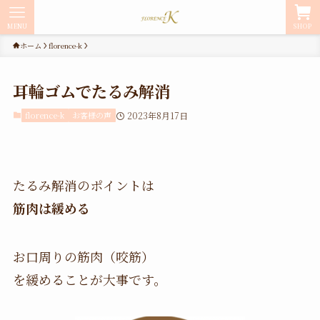
MENU
SHOP
ホーム
florence-k
耳輪ゴムでたるみ解消
florence-k
お客様の声
2023年8月17日
たるみ解消のポイントは
筋肉は緩める
お口周りの筋肉（咬筋）
を緩めることが大事です。