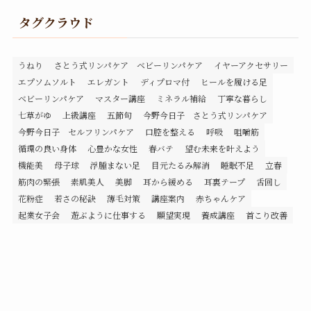
タグクラウド
うねり
さとう式リンパケア ベビーリンパケア
イヤーアクセサリー
エプソムソルト
エレガント
ディプロマ付
ヒールを履ける足
ベビーリンパケア
マスター講座
ミネラル補給
丁寧な暮らし
七草がゆ
上級講座
五節句
今野今日子 さとう式リンパケア
今野今日子 セルフリンパケア
口腔を整える
呼吸
咀嚼筋
循環の良い身体
心豊かな女性
春バテ
望む未来を叶えよう
機能美
母子球
浮腫まない足
目元たるみ解消
睡眠不足
立春
筋肉の緊張
素肌美人
美脚
耳から緩める
耳裏テープ
舌回し
花粉症
若さの秘訣
薄毛対策
講座案内
赤ちゃんケア
起業女子会
遊ぶように仕事する
願望実現
養成講座
首こり改善